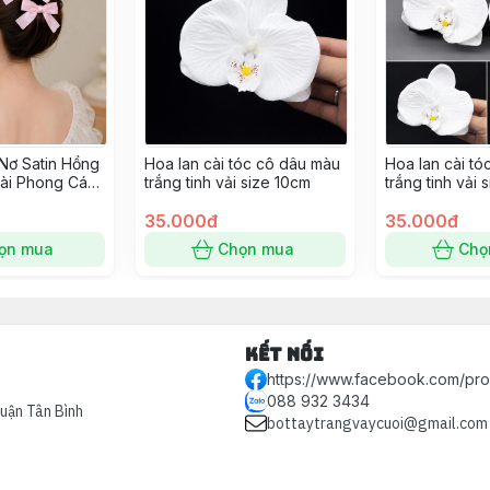
Nơ Satin Hồng
Hoa lan cài tóc cô dâu màu
Hoa lan cài t
Dài Phong Cách
trắng tinh vải size 10cm
trắng tinh vải 
35.000đ
35.000đ
ọn mua
Chọn mua
Chọ
Kết nối
https://www.facebook.com/pr
088 932 3434
Quận Tân Bình
bottaytrangvaycuoi@gmail.com