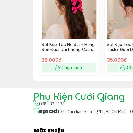
Set Kẹp Tóc Nơ Satin Hồng
Set Kẹp Tóc 
Sen Đuôi Dài Phong Cách
Pastel Đuôi 
Hàn Quốc
Hàn Quốc
35.000đ
35.000đ
Chọn mua
Ch
Phụ Kiện Cưới Giang
088 932 3434
Địa chỉ
:
36 năm châu, Phường 11, Hồ Chí Minh - 
Giới thiệu