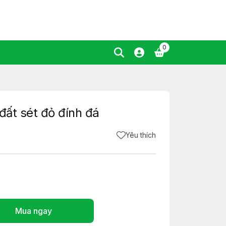
0
 đất sét đỏ đính đá
Yêu thích
Mua ngay