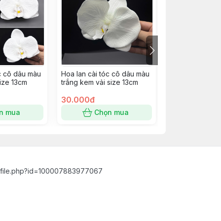
óc cô dâu màu
Hoa lan cài tóc cô dâu màu
Hoa lan cài tóc
size 13cm
trắng kem vải size 13cm
trắng kem vải s
30.000đ
30.000đ
n mua
Chọn mua
Chọn
ofile.php?id=100007883977067