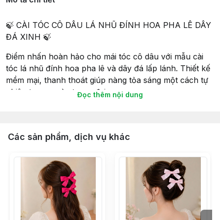
🍃 CÀI TÓC CÔ DÂU LÁ NHŨ ĐÍNH HOA PHA LÊ DÂY
ĐÁ XINH 🍃
Điểm nhấn hoàn hảo cho mái tóc cô dâu với mẫu cài
tóc lá nhũ đính hoa pha lê và dây đá lấp lánh. Thiết kế
mềm mại, thanh thoát giúp nàng tỏa sáng một cách tự
nhiên trong ngày trọng đại.
Đọc thêm nội dung
✨ Lá nhũ ánh kim sang trọng, bắt sáng đẹp mắt.
🌸 Hoa pha lê đính kết tinh xảo, tạo vẻ đẹp nhẹ nhàng
và nữ tính.
Các sản phẩm, dịch vụ khác
💎 Dây đá uốn mềm linh hoạt, dễ tạo kiểu theo tóc.
👰 Phù hợp với tóc búi cao, búi thấp, tóc tết hoặc tóc
xoăn thả.
📸 Thích hợp cho lễ cưới, lễ ăn hỏi, chụp ảnh cưới và
các sự kiện đặc biệt.
Mỗi chi tiết đều được đính kết tỉ mỉ, mang đến vẻ đẹp