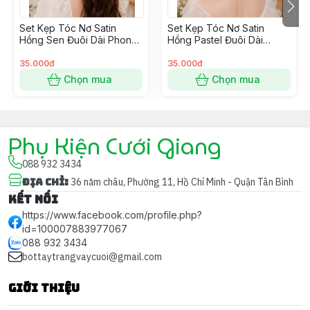
tinh tế, giúp cô dâu thêm phần nổi bật và cuốn hút
trong từng khoảnh khắc hạnh phúc.
Set Kẹp Tóc Nơ Satin
Set Kẹp Tóc Nơ Satin
Hồng Sen Đuôi Dài Phong
Hồng Pastel Đuôi Dài
Cách Hàn Quốc
Phong Cách Hàn Quốc
35.000đ
35.000đ
Chọn mua
Chọn mua
Phụ Kiện Cưới Giang
088 932 3434
Địa chỉ
:
36 năm châu, Phường 11, Hồ Chí Minh - Quận Tân Bình
Kết nối
https://www.facebook.com/profile.php?
id=100007883977067
088 932 3434
bottaytrangvaycuoi@gmail.com
Giới thiệu