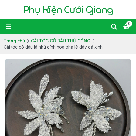
Phụ Kiện Cưới Giang
0
Trang chủ
CÀI TÓC CÔ DÂU THỦ CÔNG
Cài tóc cô dâu lá nhũ đính hoa pha lê dây đá xinh