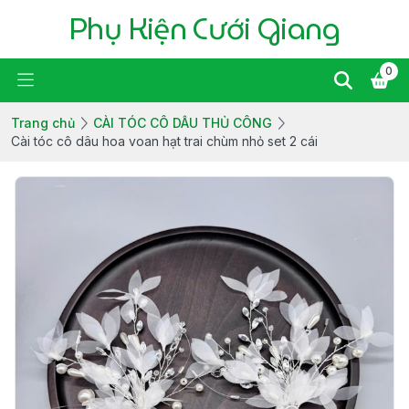
Phụ Kiện Cưới Giang
0
Trang chủ
CÀI TÓC CÔ DÂU THỦ CÔNG
Cài tóc cô dâu hoa voan hạt trai chùm nhỏ set 2 cái