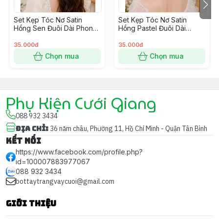
Dễ dàng kết hợp cùng
voan cô dâu
,
bờm hoặc mấn đội
đầu
, tạo tổng thể hoàn hảo cho ngày cưới.
Set Kẹp Tóc Nơ Satin
Set Kẹp Tóc Nơ Satin
Hồng Sen Đuôi Dài Phong
Hồng Pastel Đuôi Dài
Cách Hàn Quốc
Phong Cách Hàn Quốc
35.000đ
35.000đ
Chọn mua
Chọn mua
Phụ Kiện Cưới Giang
088 932 3434
Địa chỉ
:
36 năm châu, Phường 11, Hồ Chí Minh - Quận Tân Bình
Kết nối
https://www.facebook.com/profile.php?
id=100007883977067
088 932 3434
bottaytrangvaycuoi@gmail.com
Giới thiệu