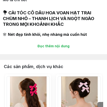
💐
CÀI TÓC CÔ DÂU HOA VOAN HẠT TRAI
CHÙM NHỎ – THANH LỊCH VÀ NGỌT NGÀO
TRONG MỌI KHOẢNH KHẮC
🌸
Nét đẹp tinh khôi, nhẹ nhàng mà cuốn hút
Bộ
cài tóc hoa voan hạt trai chùm nhỏ (set 2 cái)
Đọc thêm nội dung
mang đến vẻ đẹp tự nhiên, trong trẻo cho cô dâu.
Những cánh hoa voan mềm mại kết hợp cùng hạt trai
trắng nhỏ nhắn, tạo nên điểm nhấn dịu dàng, giúp mái
Các sản phẩm, dịch vụ khác
tóc cô dâu thêm phần bồng bềnh và lãng mạn.
👰
Phù hợp với nhiều kiểu tóc:
Tóc búi thấp, búi cao, hoặc xõa nhẹ tự nhiên.