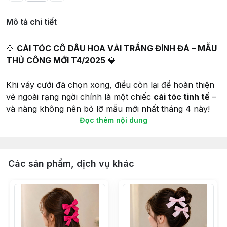
Mô tả chi tiết
💎
CÀI TÓC CÔ DÂU HOA VẢI TRẮNG ĐÍNH ĐÁ – MẪU
THỦ CÔNG MỚI T4/2025
💎
Khi váy cưới đã chọn xong, điều còn lại để hoàn thiện
vẻ ngoài rạng ngời chính là một chiếc
cài tóc tinh tế
–
và nàng không nên bỏ lỡ mẫu mới nhất tháng 4 này!
Đọc thêm nội dung
🌸
Thiết kế thủ công
với hoa vải trắng mềm mại, mỗi
cánh hoa đều được tạo hình tỉ mỉ, kết hợp đá pha lê
lấp lánh tạo điểm nhấn sang trọng mà vẫn giữ được sự
Các sản phẩm, dịch vụ khác
dịu dàng vốn có của cô dâu.
💫 Phần khung kim loại mảnh nhẹ, uốn linh hoạt, giúp
cài chắc trên nhiều kiểu tóc – từ búi thấp đến tóc xoã
hay uốn sóng tự nhiên.