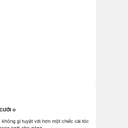
 CƯỚI
❄️
 không gì tuyệt vời hơn một chiếc cài tóc