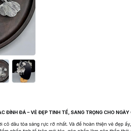
C ĐÍNH ĐÁ – VẺ ĐẸP TINH TẾ, SANG TRỌNG CHO NGÀY
i cô dâu tỏa sáng rực rỡ nhất. Và để hoàn thiện vẻ đẹp ấy,