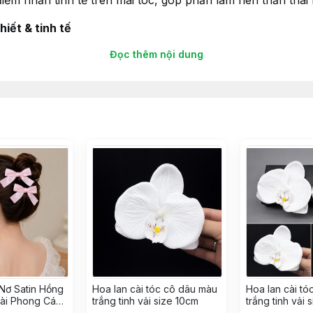
iểm nhấn tinh tế trên mái tóc, góp phần làm nên thần thái
iết & tinh tế
Đọc thêm nội dung
ng hoa trắng nhỏ xinh, được phủ lớp ánh bạc nhẹ nhàng lấ
 chất liệu cao cấp, mềm mại, giúp phụ kiện giữ được form
óc nhìn
ạo điểm nhấn lấp lánh, tinh xảo trên từng cánh hoa. Ánh sá
h cưới
tóc thả xoăn lãng mạn hay tóc tết nhẹ nhàng, chiếc cài tó
h bạc cũng rất dễ phối hợp với nhiều tone váy cưới – từ cổ
Nơ Satin Hồng
Hoa lan cài tóc cô dâu màu
Hoa lan cài t
Dài Phong Cách
trắng tinh vải size 10cm
trắng tinh vải 