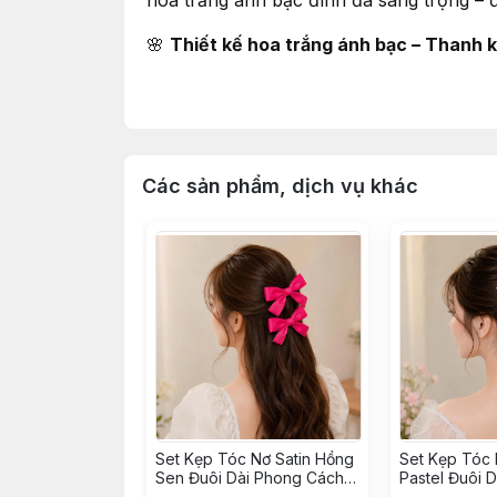
hoa trắng ánh bạc đính đá sang trọng – đ
🌸
Thiết kế hoa trắng ánh bạc – Thanh kh
Chiếc cài tóc được tạo hình từ những bô
thuần khiết. Những cánh hoa được làm từ
💎
Đính đá sang trọng – Tỏa sáng mọi g
Các sản phẩm, dịch vụ khác
Từng viên đá được đính thủ công tỉ mỉ, t
✨
Phù hợp nhiều kiểu tóc và phong các
Dù bạn lựa chọn tóc búi cao sang trọng, 
hợp và làm nổi bật tổng thể. Màu trắng án
Set Kẹp Tóc Nơ Satin Hồng
Set Kẹp Tóc 
Sen Đuôi Dài Phong Cách
Pastel Đuôi 
Hàn Quốc
Hàn Quốc