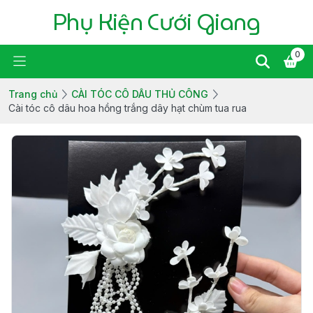
Phụ Kiện Cưới Giang
0
Trang chủ
CÀI TÓC CÔ DÂU THỦ CÔNG
Cài tóc cô dâu hoa hồng trắng dây hạt chùm tua rua