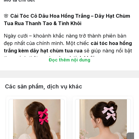
🌸
Cài Tóc Cô Dâu Hoa Hồng Trắng – Dây Hạt Chùm
Tua Rua Thanh Tao & Tinh Khôi
Ngày cưới – khoảnh khắc nàng trở thành phiên bản
đẹp nhất của chính mình. Một chiếc
cài tóc hoa hồng
trắng kèm dây hạt chùm tua rua
sẽ giúp nàng nổi bật
theo cách thật
ngọt ngào và tinh khôi
.
Đọc thêm nội dung
💎
Điểm nổi bật của sản phẩm
Các sản phẩm, dịch vụ khác
Hoa hồng trắng mềm mại – biểu tượng của
sự thuần
khiết & sang trọng
.
Dây hạt chùm tua rua rủ nhẹ, tạo hiệu ứng
bắt sáng
và chuyển động mềm mại
khi nàng bước đi.