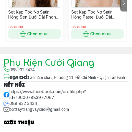
Form dây mềm, dễ uốn – phù hợp mọi kiểu tóc: búi
Set Kẹp Tóc Nơ Satin
Set Kẹp Tóc Nơ Satin
cao, búi thấp, uốn xoăn, tóc xõa.
Hồng Sen Đuôi Dài Phong
Hồng Pastel Đuôi Dài
Cách Hàn Quốc
Phong Cách Hàn Quốc
35.000đ
35.000đ
Đính kết tỉ mỉ thủ công, từng hạt sáng trong tạo cảm
Chọn mua
Chọn mua
giác
quý phái – thanh lịch
.
Tôn gương mặt, đặc biệt hợp với makeup nhẹ, phong
cách Hàn Quốc.
Phụ Kiện Cưới Giang
088 932 3434
Địa chỉ
:
36 năm châu, Phường 11, Hồ Chí Minh - Quận Tân Bình
Kết nối
👰
Phù hợp cho:
https://www.facebook.com/profile.php?
id=100007883977067
088 932 3434
bottaytrangvaycuoi@gmail.com
Cô dâu chụp ảnh cưới – lễ – tiệc
Váy ren trắng, voan nhẹ, đầm công chúa
Giới thiệu