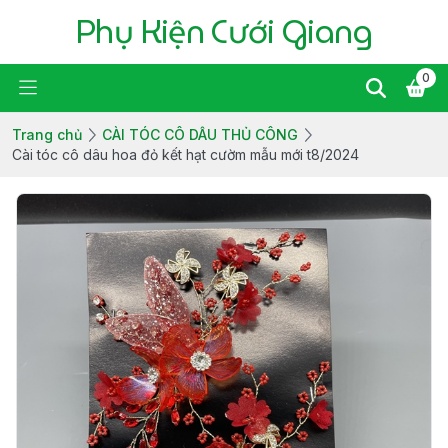
Phụ Kiện Cưới Giang
0
Trang chủ
CÀI TÓC CÔ DÂU THỦ CÔNG
Cài tóc cô dâu hoa đỏ kết hạt cườm mẫu mới t8/2024