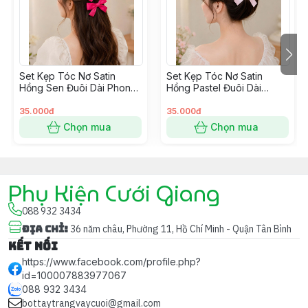
Họa tiết hồ điệp mềm mại
: tượng trưng cho hạnh phúc
và sự khởi đầu mới.
Đính lông vũ bay bổng
: tăng thêm nét sang trọng, mềm
Set Kẹp Tóc Nơ Satin
Set Kẹp Tóc Nơ Satin
mại cho tổng thể.
Hồng Sen Đuôi Dài Phong
Hồng Pastel Đuôi Dài
Cách Hàn Quốc
Phong Cách Hàn Quốc
35.000đ
35.000đ
Dây tua rua dài rủ xuống
: tạo hiệu ứng chuyển động
Chọn mua
Chọn mua
duyên dáng, lấp lánh trong từng bước đi.
Khung băng đô mềm, dễ đội
: phù hợp với nhiều kiểu
tóc và phong cách váy cưới.
Phụ Kiện Cưới Giang
088 932 3434
Địa chỉ
:
36 năm châu, Phường 11, Hồ Chí Minh - Quận Tân Bình
Kết nối
🎀 Tại sao nên chọn?
https://www.facebook.com/profile.php?
id=100007883977067
✅ Tôn lên nét đẹp
quý phái & lãng mạn
cho cô dâu.
088 932 3434
bottaytrangvaycuoi@gmail.com