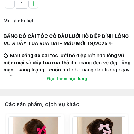
Mô tả chi tiết
BĂNG ĐÔ CÀI TÓC CÔ DÂU LƯỚI HỒ ĐIỆP ĐÍNH LÔNG
VŨ & DÂY TUA RUA DÀI – MẪU MỚI T9/2025
✨
💍 Mẫu
băng đô cài tóc lưới hồ điệp
kết hợp
lông vũ
mềm mại
và
dây tua rua thả dài
mang đến vẻ đẹp
lãng
mạn – sang trọng – cuốn hút
cho nàng dâu trong ngày
cưới.
Đọc thêm nội dung
🔹 Đặc điểm nổi bật:
Các sản phẩm, dịch vụ khác
Thiết kế băng đô lưới tinh tế
: tạo cảm giác thanh
thoát, nhẹ nhàng.