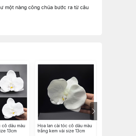
hư một nàng công chúa bước ra từ câu
nh
, tạo nên một tổng thể nhẹ nhàng,
ình ảnh cô dâu Á Đông vừa hiện đại vừa
óc cô dâu màu
Hoa lan cài tóc cô dâu màu
Hoa lan cài tóc
size 13cm
trắng kem vải size 13cm
trắng kem vải s
nổi bật mà không cần trang sức cầu kỳ.