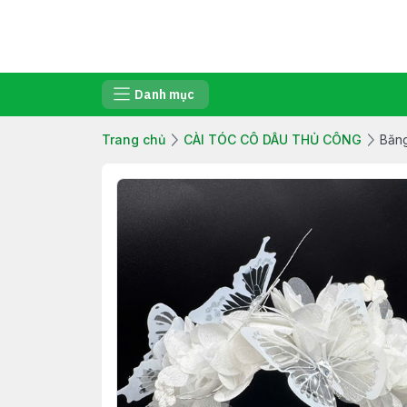
Danh mục
Trang chủ
CÀI TÓC CÔ DÂU THỦ CÔNG
Băng