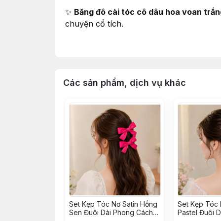
✨
Băng đô cài tóc cô dâu hoa voan trắn
chuyện cổ tích.
💍 Vì sao nên chọn sản phẩm này?
Các sản phẩm, dịch vụ khác
🔸
Thiết kế tinh tế – mang dấu ấn nghệ 
Mỗi chiếc băng đô là sự kết hợp hoàn hả
thanh thoát và đầy nữ tính.
🔸
Tôn lên vẻ đẹp thuần khiết của cô dâ
Màu trắng tinh khôi cùng hoa voan bay b
truyền thống.
🔸
Phù hợp với nhiều kiểu tóc
Set Kẹp Tóc Nơ Satin Hồng
Set Kẹp Tóc 
Sen Đuôi Dài Phong Cách
Pastel Đuôi 
Dù bạn búi cao, xõa nhẹ hay tết nhẹ nhà
Hàn Quốc
Hàn Quốc