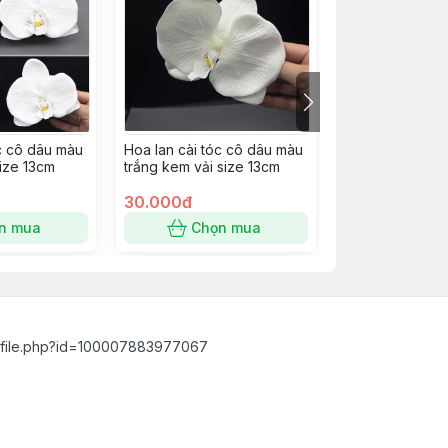
óc cô dâu màu
Hoa lan cài tóc cô dâu màu
Hoa lan cài tóc
size 13cm
trắng kem vải size 13cm
trắng kem vải s
30.000đ
30.000đ
n mua
Chọn mua
Chọn
ofile.php?id=100007883977067