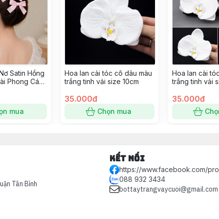
Nơ Satin Hồng
Hoa lan cài tóc cô dâu màu
Hoa lan cài t
Dài Phong Cách
trắng tinh vải size 10cm
trắng tinh vải 
35.000đ
35.000đ
ọn mua
Chọn mua
Chọ
Kết nối
https://www.facebook.com/pr
088 932 3434
Quận Tân Bình
bottaytrangvaycuoi@gmail.com