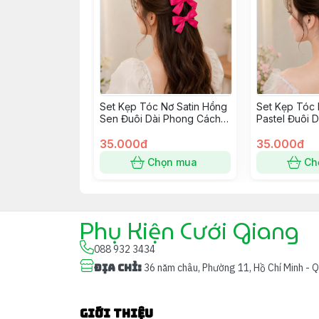
Set Kẹp Tóc Nơ Satin Hồng
Set Kẹp Tóc 
Sen Đuôi Dài Phong Cách
Pastel Đuôi 
Hàn Quốc
Hàn Quốc
35.000đ
35.000đ
Chọn mua
Ch
Phụ Kiện Cưới Giang
088 932 3434
Địa chỉ
:
36 năm châu, Phường 11, Hồ Chí Minh - 
Giới thiệu