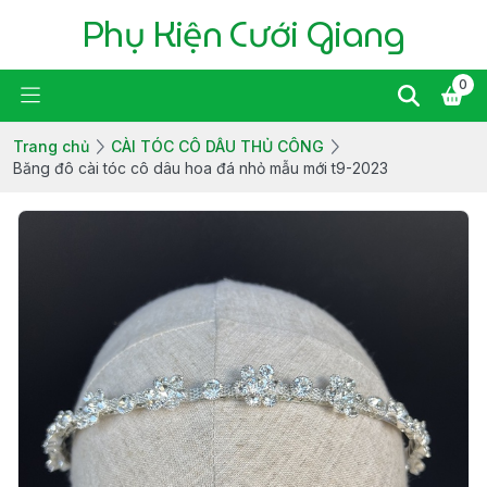
Phụ Kiện Cưới Giang
0
Trang chủ
CÀI TÓC CÔ DÂU THỦ CÔNG
Băng đô cài tóc cô dâu hoa đá nhỏ mẫu mới t9-2023