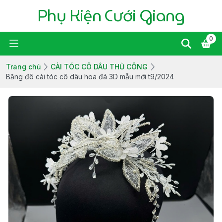
Phụ Kiện Cưới Giang
0
Trang chủ
CÀI TÓC CÔ DÂU THỦ CÔNG
Băng đô cài tóc cô dâu hoa đá 3D mẫu mới t9/2024