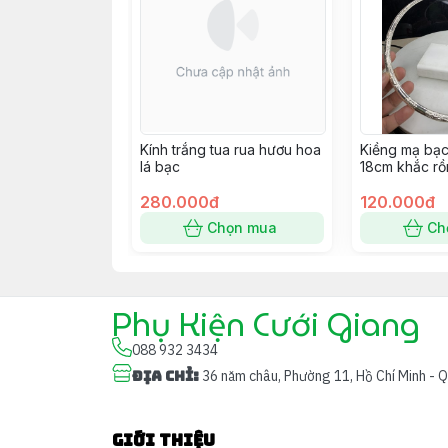
Kính trắng tua rua hươu hoa
Kiềng mạ bạc
lá bạc
18cm khắc r
280.000đ
120.000đ
Chọn mua
Ch
Phụ Kiện Cưới Giang
088 932 3434
Địa chỉ
:
36 năm châu, Phường 11, Hồ Chí Minh - 
Giới thiệu