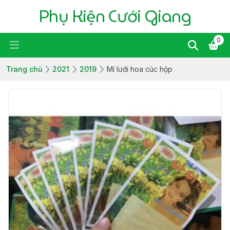
Phụ Kiện Cưới Giang
0
Trang chủ
2021
2019
Mí lưới hoa cúc hộp