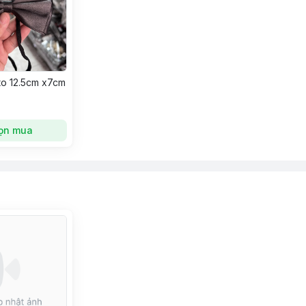
to 12.5cm x7cm
ọn mua