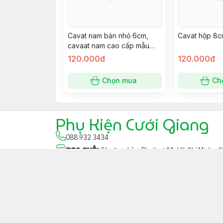
Cavat nam bản nhỏ 6cm,
Cavat hộp 8c
cavaat nam cao cấp mẫu
mới đính phụ kiện đẹp
120.000đ
120.000đ
11/2021 Giangpkc
Chọn mua
Ch
Phụ Kiện Cưới Giang
088 932 3434
Địa chỉ
:
36 năm châu, Phường 11, Hồ Chí Minh - 
Giới thiệu
© 2026
Phụ Kiện Cưới Giang