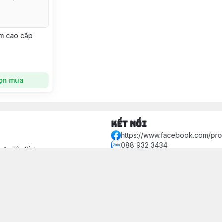
m cao cấp
ọn mua
Kết nối
https://www.facebook.com/pr
088 932 3434
Quận Tân Bình
bottaytrangvaycuoi@gmail.com