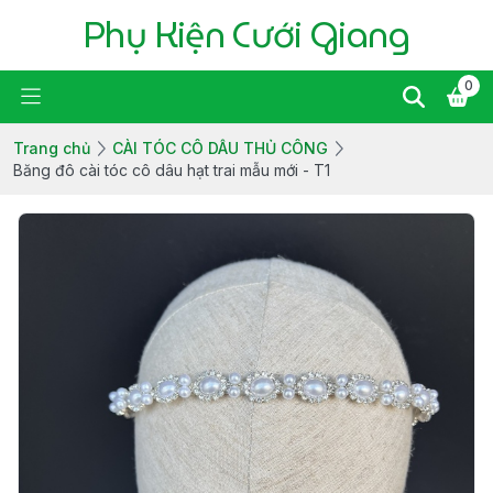
Phụ Kiện Cưới Giang
0
Trang chủ
CÀI TÓC CÔ DÂU THỦ CÔNG
Băng đô cài tóc cô dâu hạt trai mẫu mới - T1